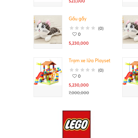
523,000
Gấu gầy
(
0
)
0
5,230,000
Trạm xe lửa Playset
(
0
)
0
5,230,000
7,000,000