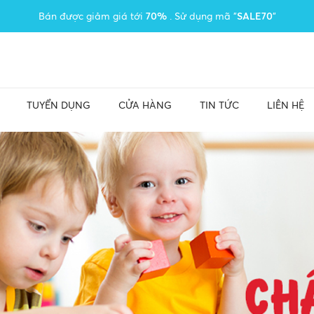
Bán được giảm giá tới
70%
. Sử dụng mã "
SALE70
"
TUYỂN DỤNG
CỬA HÀNG
TIN TỨC
LIÊN HỆ