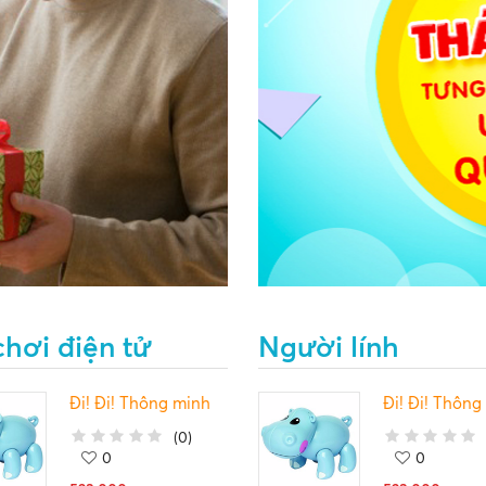
chơi điện tử
Người lính
Đi! Đi! Thông minh
Đi! Đi! Thông
(
0
)
0
0