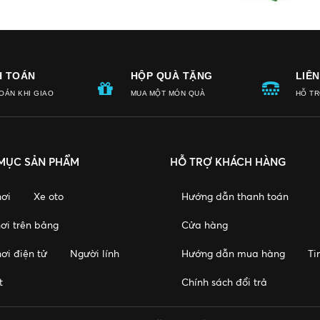
H TOÁN
HỘP QUÀ TẶNG
LIÊ
OÁN KHI GIAO
MUA MỘT MÓN QUÀ
HỖ TR
MIỄN PHÍ
TÔI
MỤC SẢN PHẨM
HỖ TRỢ KHÁCH HÀNG
hơi
Xe oto
Hướng dẫn thanh toán
ơi trên bảng
Cửa hàng
ơi điện tử
Người lính
Hướng dẫn mua hàng
Ti
t
Chính sách đổi trả