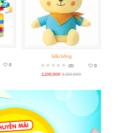
Gấu bông
0
(
0
)
0
2,230,000
3,230,000