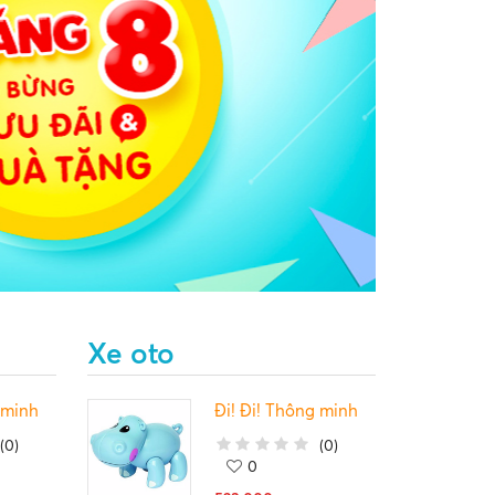
Xe oto
 minh
Đi! Đi! Thông minh
(
0
)
(
0
)
0