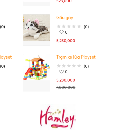
523,000
Gấu gầy
(
0
)
(
0
)
0
5,230,000
layset
Trạm xe lửa Playset
(
0
)
(
0
)
0
5,230,000
7,000,000