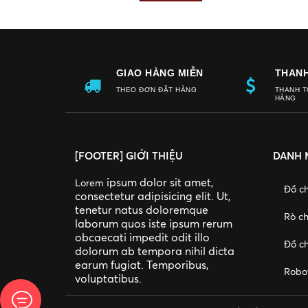
GIAO HÀNG MIỄN
THAN
THEO ĐƠN ĐẶT HÀNG
THANH T
PHÍ
HÀNG
[FOOTER] GIỚI THIỆU
DANH 
ipsum dolor sit amet,
Lorem
Đồ c
consectetur adipisicing elit. Ut,
tenetur natus doloremque
Rò ch
laborum quos iste ipsum rerum
obcaecati impedit odit illo
Đồ ch
dolorum ab tempora nihil dicta
earum fugiat. Temporibus,
Robo
voluptatibus.