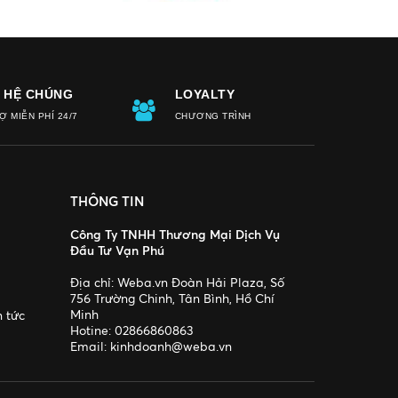
N HỆ CHÚNG
LOYALTY
Ợ MIỄN PHÍ 24/7
CHƯƠNG TRÌNH
THÔNG TIN
Công Ty TNHH Thương Mại Dịch Vụ
Đầu Tư Vạn Phú
Địa chỉ:
Weba.vn Đoàn Hải Plaza, Số
756 Trường Chinh, Tân Bình, Hồ Chí
Minh
n tức
Hotine:
02866860863
Email:
kinhdoanh@weba.vn