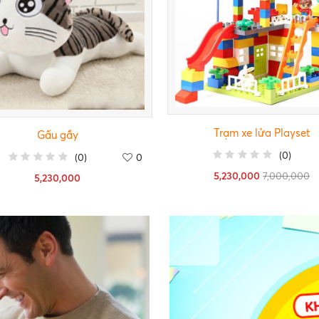
Trạm xe lửa Playset
Gấu gầy
(
0
)
(
0
)
0
5,230,000
7,000,000
5,230,000