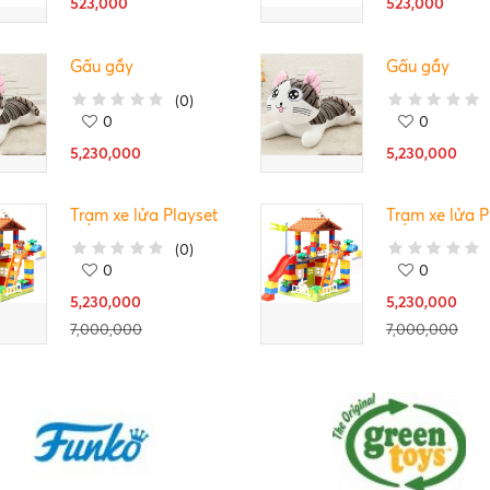
523,000
523,000
Gấu gầy
Gấu gầy
(
0
)
0
0
5,230,000
5,230,000
Trạm xe lửa Playset
Trạm xe lửa P
(
0
)
0
0
5,230,000
5,230,000
7,000,000
7,000,000