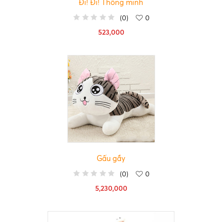
Đi! Đi! Thông minh
(
0
)
0
523,000
Gấu gầy
(
0
)
0
5,230,000