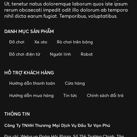
Ut, tenetur natus doloremque laborum quos iste ipsum
rerum obcaecati impedit odit illo dolorum ab tempora
nihil dicta earum fugiat. Temporibus, voluptatibus.
DANH MỤC SẢN PHẨM
Đồ chơi
Xe oto
Rò chơi trên bảng
Đồ chơi điện tử
Người lính
Robot
HỖ TRỢ KHÁCH HÀNG
Hướng dẫn thanh toán
Cửa hàng
Hướng dẫn mua hàng
Tin tức
Chính sách đổi trả
THÔNG TIN
Công Ty TNHH Thương Mại Dịch Vụ Đầu Tư Vạn Phú
Địa chỉ:
Weba.vn Đoàn Hải Plaza, Số 756 Trường Chinh, Tân