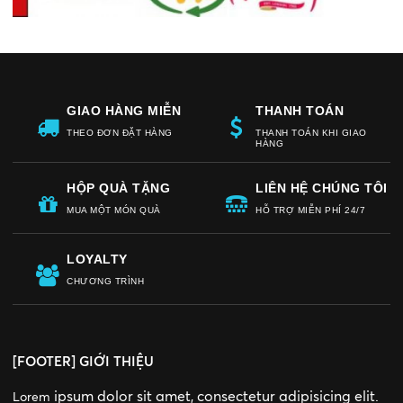
GIAO HÀNG MIỄN
THANH TOÁN
THEO ĐƠN ĐẶT HÀNG
THANH TOÁN KHI GIAO
PHÍ
HÀNG
HỘP QUÀ TẶNG
LIÊN HỆ CHÚNG TÔI
MUA MỘT MÓN QUÀ
HỖ TRỢ MIỄN PHÍ 24/7
MIỄN PHÍ
LOYALTY
CHƯƠNG TRÌNH
[FOOTER] GIỚI THIỆU
ipsum dolor sit amet, consectetur adipisicing elit.
Lorem