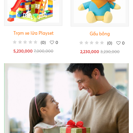
Trạm xe lửa Playset
Gấu bông
(
0
)
0
(
0
)
0
5,230,000
7,000,000
2,230,000
3,230,000