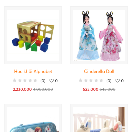
Học khối Alphabet
Cinderella Doll
(
0
)
0
(
0
)
0
2,230,000
4,000,000
523,000
543,000