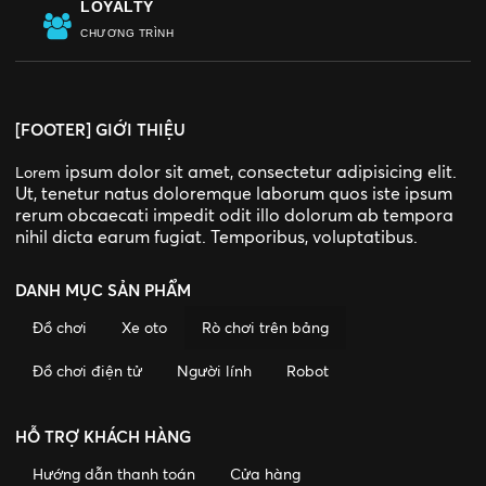
LOYALTY
CHƯƠNG TRÌNH
[FOOTER] GIỚI THIỆU
ipsum dolor sit amet, consectetur adipisicing elit.
Lorem
Ut, tenetur natus doloremque laborum quos iste ipsum
rerum obcaecati impedit odit illo dolorum ab tempora
nihil dicta earum fugiat. Temporibus, voluptatibus.
DANH MỤC SẢN PHẨM
Đồ chơi
Xe oto
Rò chơi trên bảng
Đồ chơi điện tử
Người lính
Robot
HỖ TRỢ KHÁCH HÀNG
Hướng dẫn thanh toán
Cửa hàng